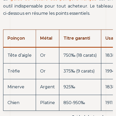
outil indispensable pour tout acheteur. Le tableau
ci-dessous en résume les points essentiels.
Poinçon
Métal
Titre garanti
Usag
Tête d’aigle
Or
750‰ (18 carats)
1838
Trèfle
Or
375‰ (9 carats)
1994
Minerve
Argent
925‰
1838
Chien
Platine
850-950‰
1911