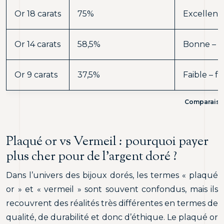
Or 18 carats
75%
Excellente
Or 14 carats
58,5%
Bonne – u
Or 9 carats
37,5%
Faible – fr
Comparaison 
Plaqué or vs Vermeil : pourquoi payer
plus cher pour de l’argent doré ?
Dans l’univers des bijoux dorés, les termes « plaqué
or » et « vermeil » sont souvent confondus, mais ils
recouvrent des réalités très différentes en termes de
qualité, de durabilité et donc d’éthique. Le plaqué or