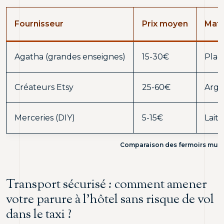
Fournisseur
Prix moyen
Maté
Agatha (grandes enseignes)
15-30€
Plaq
Créateurs Etsy
25-60€
Arge
Merceries (DIY)
5-15€
Laito
Comparaison des fermoirs multi-
Transport sécurisé : comment amener
votre parure à l’hôtel sans risque de vol
dans le taxi ?