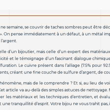
 a une semaine, se couvrir de taches sombres peut être dé
ir ? ». On pense immédiatement à un défaut, à un métal imp
’argent.
e d’un bijoutier, mais celle d’un expert des matériaux.
ité et le témoignage d’un fascinant dialogue chimique. Il
ration. Le cuivre présent dans l’alliage (7.5% pour 92.
ments, créant une fine couche de sulfure d’argent, de co
e phénomène, mais de le comprendre ? Et si, au lieu de v
Cet article va au-delà des simples astuces de nettoyage. 
er les matériaux et les techniques d’entretien, et évalu
 une tranquillité d’esprit. Votre bijou ne vous trahit pas,